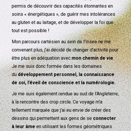
permis de découvrir des capacités étonnantes en
soins « énergétiques », de guérir mes intolérances
au gluten et au laitage, et de développer la foi que
tout est possible !
Mon parcours cartésien au sein de l’Insee ne me
convenant plus, j’ai décidé de changer d’activité pour
être plus en adéquation avec
mon chemin de vie
.
Je me suis donc formée dans les domaines
du
développement personnel, la connaissance
de soi, l’éveil de conscience et la numérologie.
Je me suis également rendue au sud de l’Angleterre,
à la rencontre des crop circle. Ce voyage m’a
tellement marquée que j’ai eu envie de créer des
dessins qui permettent aux gens de se
connecter
à leur âme
en utilisant les formes géométriques