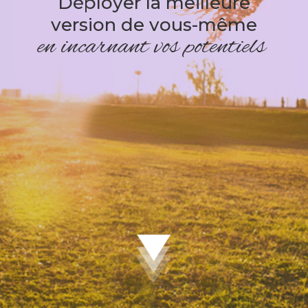
D
é
p
l
o
y
e
r
l
a
m
e
i
l
l
e
u
r
e
v
e
r
s
i
o
n
d
e
v
o
u
s
-
m
ê
m
e
e
n
i
n
c
a
r
n
a
n
t
v
o
s
p
o
t
e
n
t
i
e
l
s